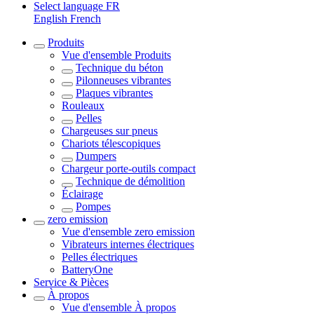
Select language
FR
English
French
Produits
Vue d'ensemble
Produits
Technique du béton
Pilonneuses vibrantes
Plaques vibrantes
Rouleaux
Pelles
Chargeuses sur pneus
Chariots télescopiques
Dumpers
Chargeur porte-outils compact
Technique de démolition
Éclairage
Pompes
zero emission
Vue d'ensemble
zero emission
Vibrateurs internes électriques
Pelles électriques
BatteryOne
Service & Pièces
À propos
Vue d'ensemble
À propos