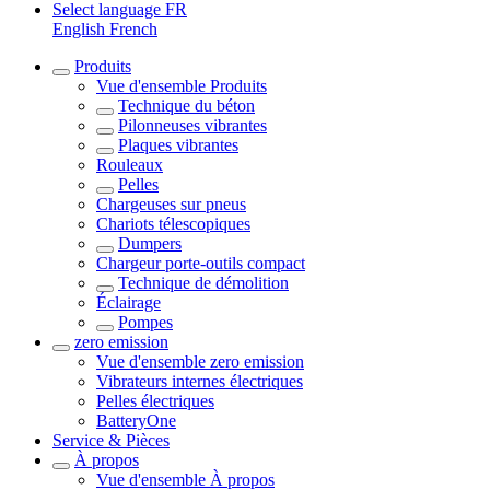
Select language
FR
English
French
Produits
Vue d'ensemble
Produits
Technique du béton
Pilonneuses vibrantes
Plaques vibrantes
Rouleaux
Pelles
Chargeuses sur pneus
Chariots télescopiques
Dumpers
Chargeur porte-outils compact
Technique de démolition
Éclairage
Pompes
zero emission
Vue d'ensemble
zero emission
Vibrateurs internes électriques
Pelles électriques
BatteryOne
Service & Pièces
À propos
Vue d'ensemble
À propos