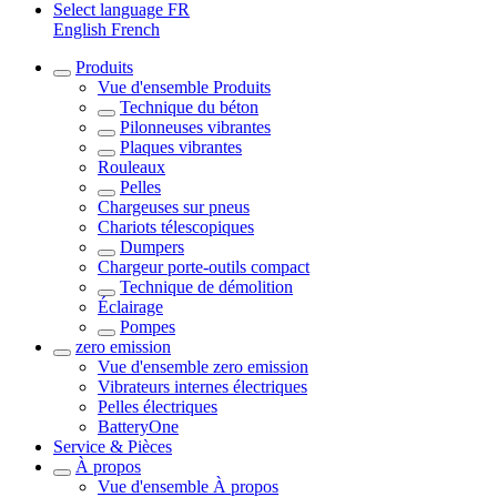
Select language
FR
English
French
Produits
Vue d'ensemble
Produits
Technique du béton
Pilonneuses vibrantes
Plaques vibrantes
Rouleaux
Pelles
Chargeuses sur pneus
Chariots télescopiques
Dumpers
Chargeur porte-outils compact
Technique de démolition
Éclairage
Pompes
zero emission
Vue d'ensemble
zero emission
Vibrateurs internes électriques
Pelles électriques
BatteryOne
Service & Pièces
À propos
Vue d'ensemble
À propos