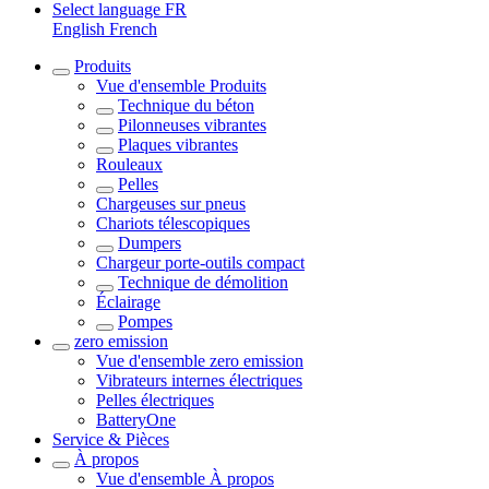
Select language
FR
English
French
Produits
Vue d'ensemble
Produits
Technique du béton
Pilonneuses vibrantes
Plaques vibrantes
Rouleaux
Pelles
Chargeuses sur pneus
Chariots télescopiques
Dumpers
Chargeur porte-outils compact
Technique de démolition
Éclairage
Pompes
zero emission
Vue d'ensemble
zero emission
Vibrateurs internes électriques
Pelles électriques
BatteryOne
Service & Pièces
À propos
Vue d'ensemble
À propos