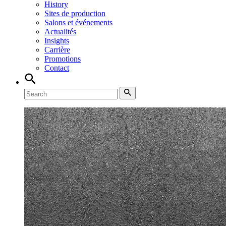
History
Sites de production
Salons et événements
Actualités
Insights
Carrière
Promotions
Contact