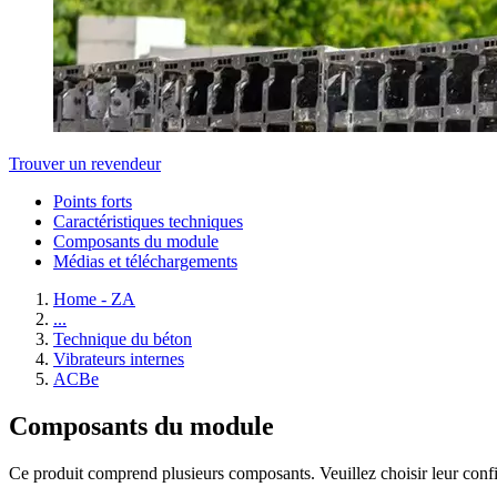
Trouver un revendeur
Points forts
Caractéristiques techniques
Composants du module
Médias et téléchargements
Home - ZA
...
Technique du béton
Vibrateurs internes
ACBe
Composants du module
Ce produit comprend plusieurs composants. Veuillez choisir leur confi