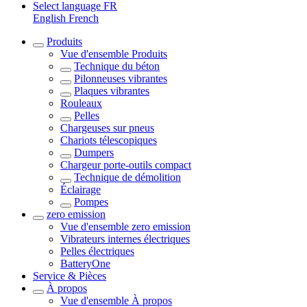
Select language
FR
English
French
Produits
Vue d'ensemble
Produits
Technique du béton
Pilonneuses vibrantes
Plaques vibrantes
Rouleaux
Pelles
Chargeuses sur pneus
Chariots télescopiques
Dumpers
Chargeur porte-outils compact
Technique de démolition
Éclairage
Pompes
zero emission
Vue d'ensemble
zero emission
Vibrateurs internes électriques
Pelles électriques
BatteryOne
Service & Pièces
À propos
Vue d'ensemble
À propos