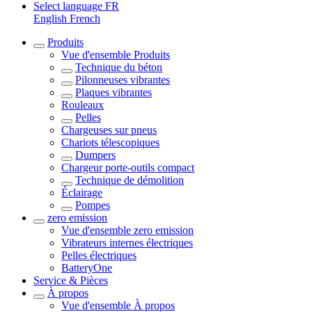
Select language
FR
English
French
Produits
Vue d'ensemble
Produits
Technique du béton
Pilonneuses vibrantes
Plaques vibrantes
Rouleaux
Pelles
Chargeuses sur pneus
Chariots télescopiques
Dumpers
Chargeur porte-outils compact
Technique de démolition
Éclairage
Pompes
zero emission
Vue d'ensemble
zero emission
Vibrateurs internes électriques
Pelles électriques
BatteryOne
Service & Pièces
À propos
Vue d'ensemble
À propos