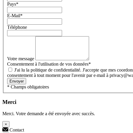
Pays
*
E-Mail
*
Téléphone
Votre message
Consentement à l'utilisation de vos données
*
J'ai lu la politique de confidentialité. J'accepte que mes coordonnées et mes données soient collectées et stockées électroniquement pour répondre à ma demande. Vous pouvez révoquer votre
consentement à tout moment pour l'avenir par e-mail à privacy@
Envoyer
* Champs obligatoires
Merci
Merci. Votre demande a été envoyée avec succès.
×
Contact