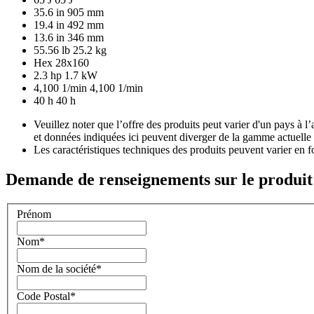
35.6 in
905 mm
19.4 in
492 mm
13.6 in
346 mm
55.56 lb
25.2 kg
Hex 28x160
2.3 hp
1.7 kW
4,100 1/min
4,100 1/min
40 h
40 h
Veuillez noter que l’offre des produits peut varier d'un pays à l
et données indiquées ici peuvent diverger de la gamme actuelle 
Les caractéristiques techniques des produits peuvent varier en f
Demande de renseignements sur le produit
Prénom
Nom
*
Nom de la société
*
Code Postal
*