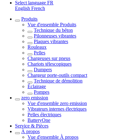
Select language
FR
English
French
Produits
Vue d'ensemble
Produits
Technique du béton
Pilonneuses vibrantes
Plaques vibrantes
Rouleaux
Pelles
Chargeuses sur pneus
Chariots télescopiques
Dumpers
Chargeur porte-outils compact
Technique de démolition
Éclairage
Pompes
zero emission
Vue d'ensemble
zero emission
Vibrateurs internes électriques
Pelles électriques
BatteryOne
Service & Pièces
À propos
Vue d'ensemble
À propos