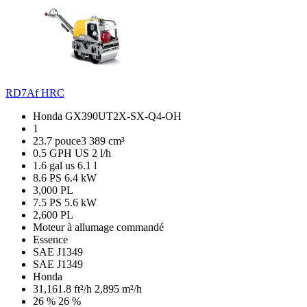
RD7Af HRC
Honda GX390UT2X-SX-Q4-OH
1
23.7 pouce3
389 cm³
0.5 GPH US
2 l/h
1.6 gal us
6.1 l
8.6 PS
6.4 kW
3,000 PL
7.5 PS
5.6 kW
2,600 PL
Moteur à allumage commandé
Essence
SAE J1349
SAE J1349
Honda
31,161.8 ft²/h
2,895 m²/h
26 %
26 %