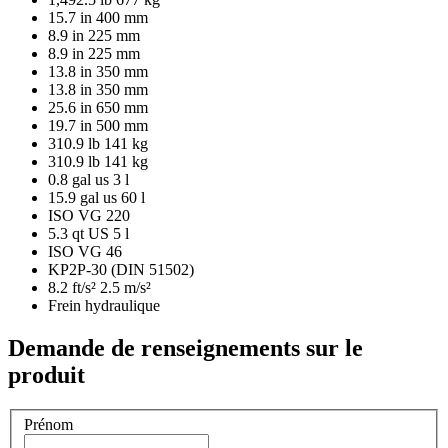
15.7 in
400 mm
8.9 in
225 mm
8.9 in
225 mm
13.8 in
350 mm
13.8 in
350 mm
25.6 in
650 mm
19.7 in
500 mm
310.9 lb
141 kg
310.9 lb
141 kg
0.8 gal us
3 l
15.9 gal us
60 l
ISO VG 220
5.3 qt US
5 l
ISO VG 46
KP2P-30 (DIN 51502)
8.2 ft/s²
2.5 m/s²
Frein hydraulique
Demande de renseignements sur le
produit
Prénom