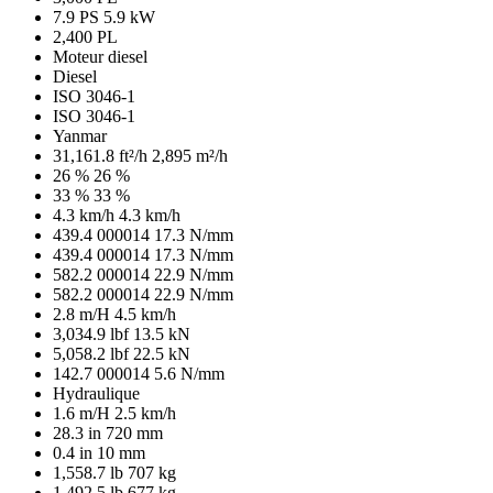
7.9 PS
5.9 kW
2,400 PL
Moteur diesel
Diesel
ISO 3046-1
ISO 3046-1
Yanmar
31,161.8 ft²/h
2,895 m²/h
26 %
26 %
33 %
33 %
4.3 km/h
4.3 km/h
439.4 000014
17.3 N/mm
439.4 000014
17.3 N/mm
582.2 000014
22.9 N/mm
582.2 000014
22.9 N/mm
2.8 m/H
4.5 km/h
3,034.9 lbf
13.5 kN
5,058.2 lbf
22.5 kN
142.7 000014
5.6 N/mm
Hydraulique
1.6 m/H
2.5 km/h
28.3 in
720 mm
0.4 in
10 mm
1,558.7 lb
707 kg
1,492.5 lb
677 kg