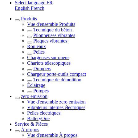
Select language
FR
English
French
Produits
Vue d'ensemble
Produits
Technique du béton
Pilonneuses vibrantes
Plaques vibrantes
Rouleaux
Pelles
Chargeuses sur pneus
Chariots télescopiques
Dumpers
Chargeur porte-outils compact
Technique de démolition
Éclairage
Pompes
zero emission
Vue d'ensemble
zero emission
Vibrateurs internes électriques
Pelles électriques
BatteryOne
Service & Pièces
À propos
Vue d'ensemble
À propos