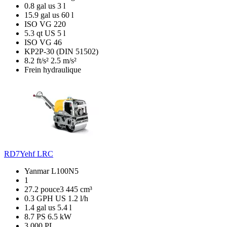
0.8 gal us
3 l
15.9 gal us
60 l
ISO VG 220
5.3 qt US
5 l
ISO VG 46
KP2P-30 (DIN 51502)
8.2 ft/s²
2.5 m/s²
Frein hydraulique
RD7Yehf LRC
Yanmar L100N5
1
27.2 pouce3
445 cm³
0.3 GPH US
1.2 l/h
1.4 gal us
5.4 l
8.7 PS
6.5 kW
3,000 PL