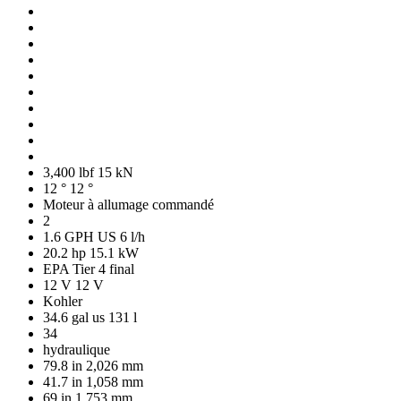
3,400 lbf
15 kN
12 °
12 °
Moteur à allumage commandé
2
1.6 GPH US
6 l/h
20.2 hp
15.1 kW
EPA Tier 4 final
12 V
12 V
Kohler
34.6 gal us
131 l
34
hydraulique
79.8 in
2,026 mm
41.7 in
1,058 mm
69 in
1,753 mm