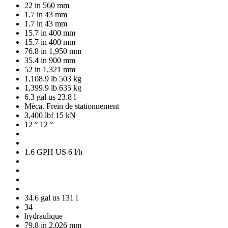
22 in
560 mm
1.7 in
43 mm
1.7 in
43 mm
15.7 in
400 mm
15.7 in
400 mm
76.8 in
1,950 mm
35.4 in
900 mm
52 in
1,321 mm
1,108.9 lb
503 kg
1,399.9 lb
635 kg
6.3 gal us
23.8 l
Méca. Frein de stationnement
3,400 lbf
15 kN
12 °
12 °
1.6 GPH US
6 l/h
34.6 gal us
131 l
34
hydraulique
79.8 in
2,026 mm