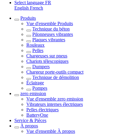
Select language
FR
English
French
Produits
Vue d'ensemble
Produits
Technique du béton
Pilonneuses vibrantes
Plaques vibrantes
Rouleaux
Pelles
Chargeuses sur pneus
Chariots télescopiques
Dumpers
Chargeur porte-outils compact
Technique de démolition
Éclairage
Pompes
zero emission
Vue d'ensemble
zero emission
Vibrateurs internes électriques
Pelles électriques
BatteryOne
Service & Pièces
À propos
Vue d'ensemble
À propos