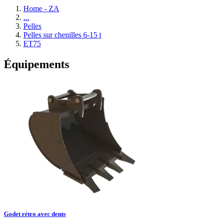
Home - ZA
...
Pelles
Pelles sur chenilles 6-15 t
ET75
Équipements
Godet rétro avec dents