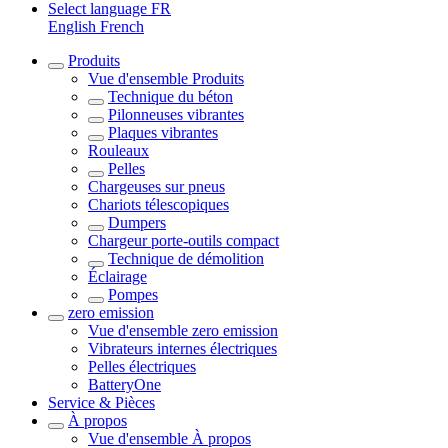
Select language
FR
English
French
Produits
Vue d'ensemble
Produits
Technique du béton
Pilonneuses vibrantes
Plaques vibrantes
Rouleaux
Pelles
Chargeuses sur pneus
Chariots télescopiques
Dumpers
Chargeur porte-outils compact
Technique de démolition
Éclairage
Pompes
zero emission
Vue d'ensemble
zero emission
Vibrateurs internes électriques
Pelles électriques
BatteryOne
Service & Pièces
À propos
Vue d'ensemble
À propos