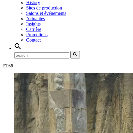
History
Sites de production
Salons et événements
Actualités
Insights
Carrière
Promotions
Contact
ET
66