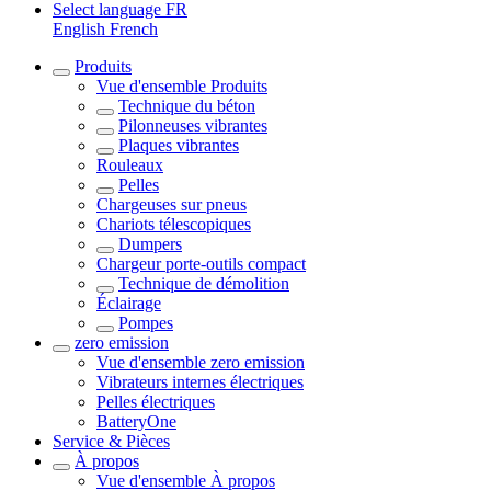
Select language
FR
English
French
Produits
Vue d'ensemble
Produits
Technique du béton
Pilonneuses vibrantes
Plaques vibrantes
Rouleaux
Pelles
Chargeuses sur pneus
Chariots télescopiques
Dumpers
Chargeur porte-outils compact
Technique de démolition
Éclairage
Pompes
zero emission
Vue d'ensemble
zero emission
Vibrateurs internes électriques
Pelles électriques
BatteryOne
Service & Pièces
À propos
Vue d'ensemble
À propos