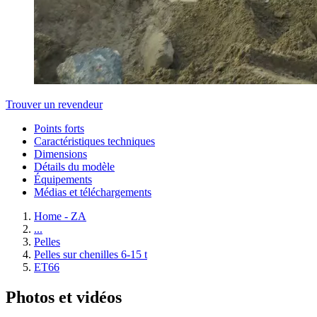
Trouver un revendeur
Points forts
Caractéristiques techniques
Dimensions
Détails du modèle
Équipements
Médias et téléchargements
Home - ZA
...
Pelles
Pelles sur chenilles 6-15 t
ET66
Photos et vidéos