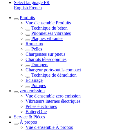
Select language
FR
English
French
Produits
Vue d'ensemble
Produits
Technique du béton
Pilonneuses vibrantes
Plaques vibrantes
Rouleaux
Pelles
Chargeuses sur pneus
Chariots télescopiques
Dumpers
Chargeur porte-outils compact
Technique de démolition
Éclairage
Pompes
zero emission
Vue d'ensemble
zero emission
Vibrateurs internes électriques
Pelles électriques
BatteryOne
Service & Pièces
À propos
Vue d'ensemble
À propos