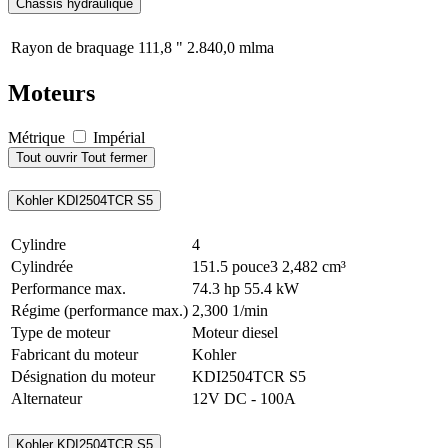
Châssis hydraulique
Rayon de braquage
111,8 "
2.840,0 mlma
Moteurs
Métrique
Impérial
Tout ouvrir
Tout fermer
Kohler KDI2504TCR S5
Cylindre
4
Cylindrée
151.5 pouce3
2,482 cm³
Performance max.
74.3 hp
55.4 kW
Régime (performance max.)
2,300 1/min
Type de moteur
Moteur diesel
Fabricant du moteur
Kohler
Désignation du moteur
KDI2504TCR S5
Alternateur
12V DC - 100A
Kohler KDI2504TCR S5