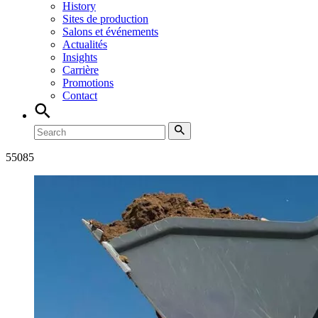
History
Sites de production
Salons et événements
Actualités
Insights
Carrière
Promotions
Contact
5
5085