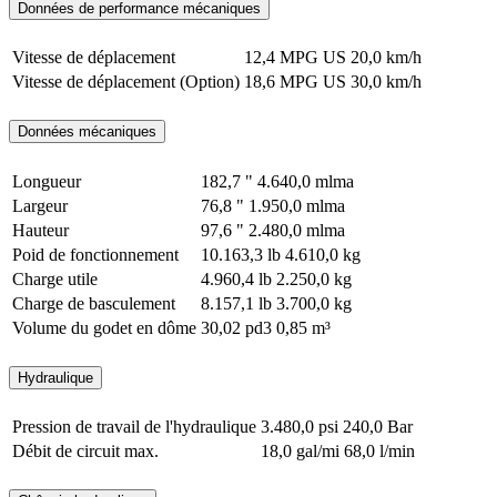
Données de performance mécaniques
Vitesse de déplacement
12,4 MPG US
20,0 km/h
Vitesse de déplacement (Option)
18,6 MPG US
30,0 km/h
Données mécaniques
Longueur
182,7 "
4.640,0 mlma
Largeur
76,8 "
1.950,0 mlma
Hauteur
97,6 "
2.480,0 mlma
Poid de fonctionnement
10.163,3 lb
4.610,0 kg
Charge utile
4.960,4 lb
2.250,0 kg
Charge de basculement
8.157,1 lb
3.700,0 kg
Volume du godet en dôme
30,02 pd3
0,85 m³
Hydraulique
Pression de travail de l'hydraulique
3.480,0 psi
240,0 Bar
Débit de circuit max.
18,0 gal/mi
68,0 l/min