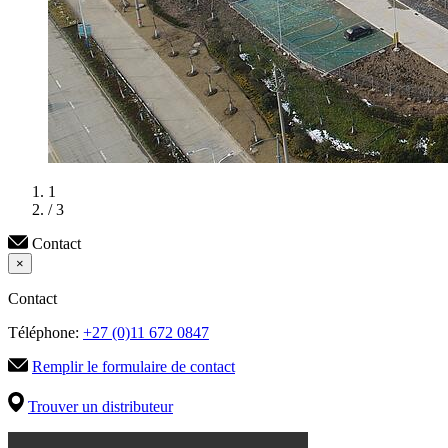
1
/ 3
Contact
×
Contact
Téléphone:
+27 (0)11 672 0847
Remplir le formulaire de contact
Trouver un distributeur