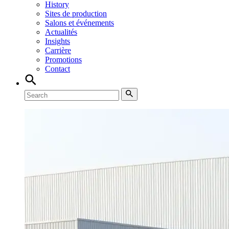
History
Sites de production
Salons et événements
Actualités
Insights
Carrière
Promotions
Contact