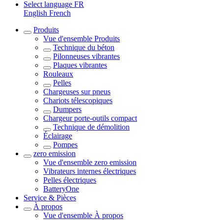
Select language
FR
English
French
Produits
Vue d'ensemble
Produits
Technique du béton
Pilonneuses vibrantes
Plaques vibrantes
Rouleaux
Pelles
Chargeuses sur pneus
Chariots télescopiques
Dumpers
Chargeur porte-outils compact
Technique de démolition
Éclairage
Pompes
zero emission
Vue d'ensemble
zero emission
Vibrateurs internes électriques
Pelles électriques
BatteryOne
Service & Pièces
À propos
Vue d'ensemble
À propos