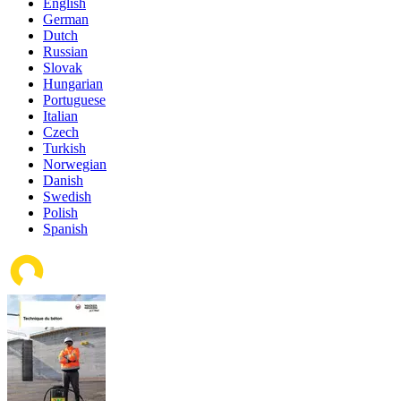
English
German
Dutch
Russian
Slovak
Hungarian
Portuguese
Italian
Czech
Turkish
Norwegian
Danish
Swedish
Polish
Spanish