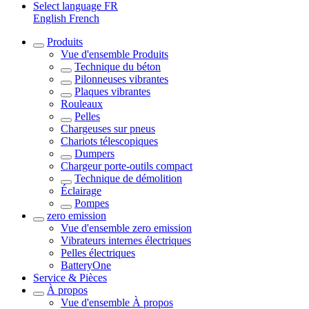
Select language
FR
English
French
Produits
Vue d'ensemble
Produits
Technique du béton
Pilonneuses vibrantes
Plaques vibrantes
Rouleaux
Pelles
Chargeuses sur pneus
Chariots télescopiques
Dumpers
Chargeur porte-outils compact
Technique de démolition
Éclairage
Pompes
zero emission
Vue d'ensemble
zero emission
Vibrateurs internes électriques
Pelles électriques
BatteryOne
Service & Pièces
À propos
Vue d'ensemble
À propos