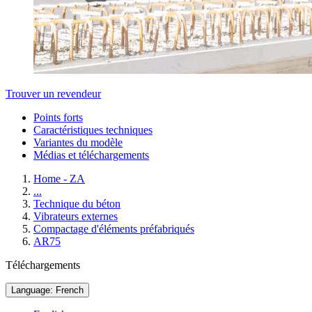
Trouver un revendeur
Points forts
Caractéristiques techniques
Variantes du modèle
Médias et téléchargements
Home - ZA
...
Technique du béton
Vibrateurs externes
Compactage d'éléments préfabriqués
AR75
Téléchargements
Language: French