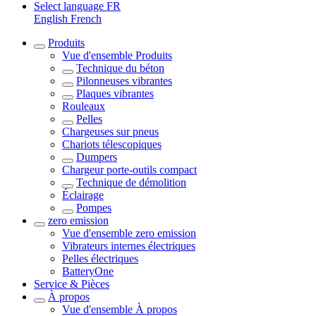
Select language
FR
English
French
Produits
Vue d'ensemble
Produits
Technique du béton
Pilonneuses vibrantes
Plaques vibrantes
Rouleaux
Pelles
Chargeuses sur pneus
Chariots télescopiques
Dumpers
Chargeur porte-outils compact
Technique de démolition
Éclairage
Pompes
zero emission
Vue d'ensemble
zero emission
Vibrateurs internes électriques
Pelles électriques
BatteryOne
Service & Pièces
À propos
Vue d'ensemble
À propos