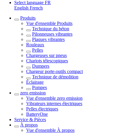
Select language
FR
English
French
Produits
Vue d'ensemble
Produits
Technique du béton
Pilonneuses vibrantes
Plaques vibrantes
Rouleaux
Pelles
Chargeuses sur pneus
Chariots télescopiques
Dumpers
Chargeur porte-outils compact
Technique de démolition
Éclairage
Pompes
zero emission
Vue d'ensemble
zero emission
Vibrateurs internes électriques
Pelles électriques
BatteryOne
Service & Pièces
À propos
Vue d'ensemble
À propos