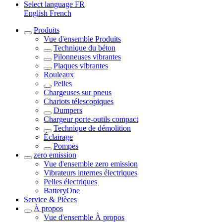
Select language
FR
English
French
Produits
Vue d'ensemble
Produits
Technique du béton
Pilonneuses vibrantes
Plaques vibrantes
Rouleaux
Pelles
Chargeuses sur pneus
Chariots télescopiques
Dumpers
Chargeur porte-outils compact
Technique de démolition
Éclairage
Pompes
zero emission
Vue d'ensemble
zero emission
Vibrateurs internes électriques
Pelles électriques
BatteryOne
Service & Pièces
À propos
Vue d'ensemble
À propos