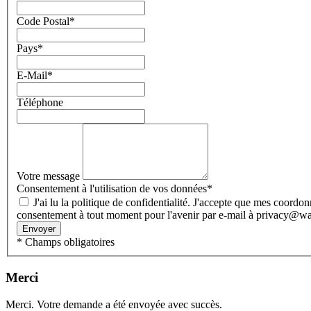
Code Postal
*
Pays
*
E-Mail
*
Téléphone
Votre message
Consentement à l'utilisation de vos données
*
J'ai lu la politique de confidentialité. J'accepte que mes coordonnées et mes données soient collectées et stockées électroniquement pour répondre à ma demande. Vous pouvez révoquer votre
consentement à tout moment pour l'avenir par e-mail à privacy@
Envoyer
* Champs obligatoires
Merci
Merci. Votre demande a été envoyée avec succès.