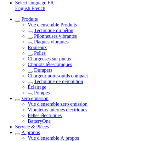
Select language
FR
English
French
Produits
Vue d'ensemble
Produits
Technique du béton
Pilonneuses vibrantes
Plaques vibrantes
Rouleaux
Pelles
Chargeuses sur pneus
Chariots télescopiques
Dumpers
Chargeur porte-outils compact
Technique de démolition
Éclairage
Pompes
zero emission
Vue d'ensemble
zero emission
Vibrateurs internes électriques
Pelles électriques
BatteryOne
Service & Pièces
À propos
Vue d'ensemble
À propos