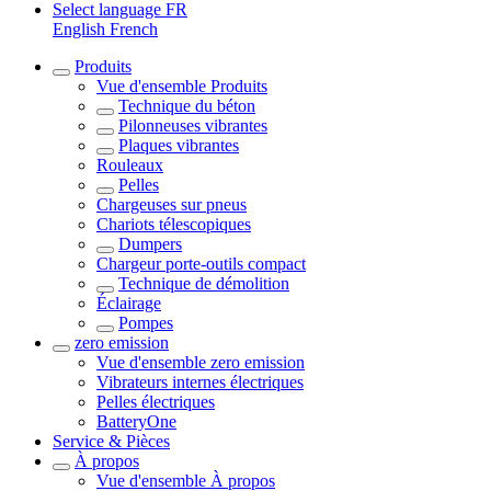
Select language
FR
English
French
Produits
Vue d'ensemble
Produits
Technique du béton
Pilonneuses vibrantes
Plaques vibrantes
Rouleaux
Pelles
Chargeuses sur pneus
Chariots télescopiques
Dumpers
Chargeur porte-outils compact
Technique de démolition
Éclairage
Pompes
zero emission
Vue d'ensemble
zero emission
Vibrateurs internes électriques
Pelles électriques
BatteryOne
Service & Pièces
À propos
Vue d'ensemble
À propos