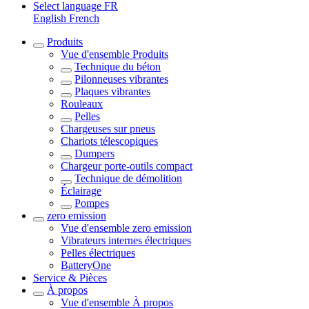
Select language
FR
English
French
Produits
Vue d'ensemble
Produits
Technique du béton
Pilonneuses vibrantes
Plaques vibrantes
Rouleaux
Pelles
Chargeuses sur pneus
Chariots télescopiques
Dumpers
Chargeur porte-outils compact
Technique de démolition
Éclairage
Pompes
zero emission
Vue d'ensemble
zero emission
Vibrateurs internes électriques
Pelles électriques
BatteryOne
Service & Pièces
À propos
Vue d'ensemble
À propos