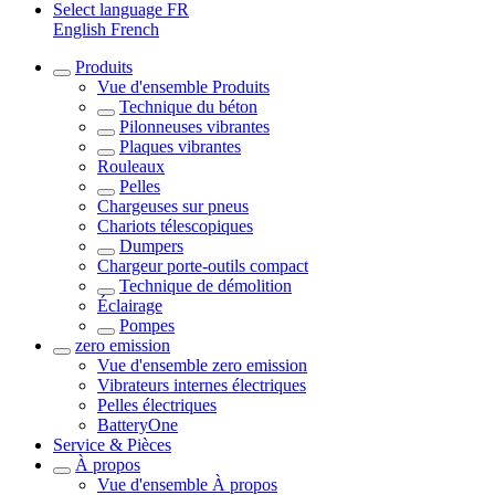
Select language
FR
English
French
Produits
Vue d'ensemble
Produits
Technique du béton
Pilonneuses vibrantes
Plaques vibrantes
Rouleaux
Pelles
Chargeuses sur pneus
Chariots télescopiques
Dumpers
Chargeur porte-outils compact
Technique de démolition
Éclairage
Pompes
zero emission
Vue d'ensemble
zero emission
Vibrateurs internes électriques
Pelles électriques
BatteryOne
Service & Pièces
À propos
Vue d'ensemble
À propos